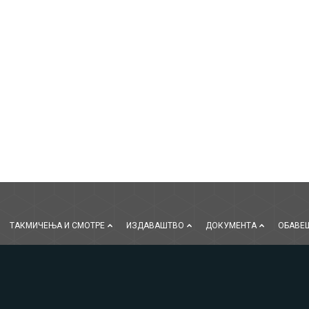
ТАКМИЧЕЊА И СМОТРЕ
ИЗДАВАШТВО
ДОКУМЕНТА
ОБАВЕ
Имејл: dsjksrbija@gmail.com Адреса: Студентски трг 3, 11000 Београд
©2021 Друштво за стране језике и књижевности Србије