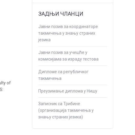
ЗАДЊИ ЧЛАНЦИ
Јавни позив за координаторе
такмичења у знању страних
језика
Јавни позив за учешће у
комисијама за израду тестова
Дипломе са републичког
такмичења
lty of
S:
Преузимање диплома у Нишу
Записник са Трибине
(организација такмичења у
знању страних језика)