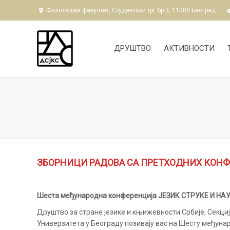
Филолошки факултет, Студентски трг бр.3, 11000 Београд
ДРУШТВО
АКТИВНОСТИ
You are here:
ЗБОРНИЦИ РАДОВА СА ПРЕТХОДНИХ КОНФ
.
Шеста међународна конференција ЈЕЗИК СТРУКЕ И НА
Друштво за стране језике и књижевности Србије, Секциј
Универзитета у Београду позивају вас на Шесту међун