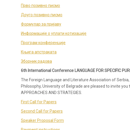
Прво позивно писмо
Друго позивно писмо
Формулар за пријаву
Информације о уплати котизације
Програм конференције
Књига апстраката
Зборник радова
6th International Conference LANGUAGE FOR SPECIFIC 
The Foreign Language and Literature Association of Serbia, 
Philosophy, University of Belgrade are pleased to invite 
APPROACHES AND STRATEGIES.
First Call for Papers
Second Call for Papers
Speaker Proposal Form
Payment instructions