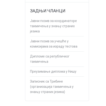
ЗАДЊИ ЧЛАНЦИ
Јавни позив за координаторе
такмичења у знању страних
језика
Јавни позив за учешће у
комисијама за израду тестова
Дипломе са републичког
такмичења
Преузимање диплома у Нишу
Записник са Трибине
(организација такмичења у
знању страних језика)