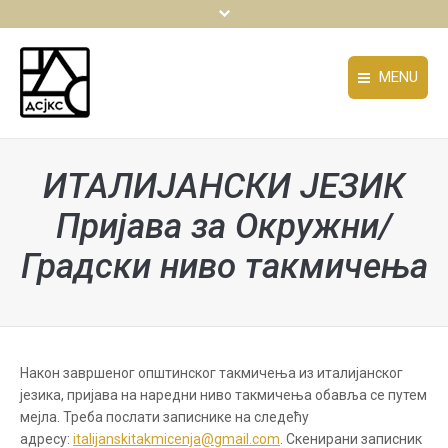
MENU
ДРУШТВО
ДРУШТВО
ИТАЛИЈАНСКИ ЈЕЗИК
АКТИВНОСТИ
АКТИВНОСТИ
Пријава за Окружни/
ТАКМИЧЕЊА И СМОТРЕ
ТАКМИЧЕЊА И СМОТРЕ
Градски ниво такмичења
ИЗДАВАШТВО
ИЗДАВАШТВО
ДОКУМЕНТА
You are here:
ДОКУМЕНТА
ОБАВЕШТЕЊА
ОБАВЕШТЕЊА
Након завршеног општинског такмичења из италијанског
КОНФЕРЕНЦИЈЕ
КОНФЕРЕНЦИЈЕ
језика, пријава на наредни ниво такмичења обавља се путем
мејла. Треба послати записнике на следећу
КОНТАКТ
КОНТАКТ
адресу:
italijanskitakmicenja@gmail.com
. Скенирани записник