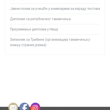
Јавни позив за учешће у комисијама за израду тестова
Дипломе са републичког такмичења
Преузимање диплома у Нишу
Записник са Трибине (организација такмичења у
знању страних језика)