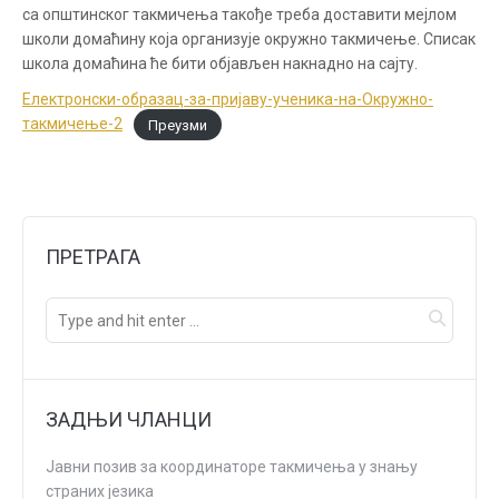
Glavni meni
са општинског такмичења такође треба доставити мејлом
школи домаћину која организује окружно такмичење. Списак
школа домаћина ће бити објављен накнадно на сајту.
Електронски-образац-за-пријаву-ученика-на-Окружно-
такмичење-2
Преузми
ПРЕТРАГА
ЗАДЊИ ЧЛАНЦИ
Јавни позив за координаторе такмичења у знању
страних језика