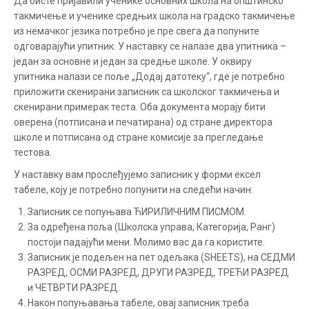
Да бисте пријавили ученике основних школа на општинско
Glavni meni
такмичење и ученике средњих школа на градско такмичење
из немачког језика потребно је пре свега да попуните
одговарајући упитник. У наставку се налазе два упитника –
један за основне и један за средње школе. У оквиру
упитника налази се поље „Додај датотеку“, где је потребно
приложити скенирани записник са школског такмичења и
скенирани примерак теста. Оба документа морају бити
оверена (потписана и печатирана) од стране директора
школе и потписана од стране комисије за прегледање
тестова.
У наставку вам прослеђујемо записник у форми ексел
табеле, коју је потребно попунити на следећи начин:
Записник се попуњава ЋИРИЛИЧНИМ ПИСМОМ.
За одређена поља (Школска управа, Категорија, Ранг)
постоји падајући мени. Молимо вас да га користите.
Записник је подељен на пет одељака (SHEETS), на СЕДМИ
РАЗРЕД, ОСМИ РАЗРЕД, ДРУГИ РАЗРЕД, ТРЕЋИ РАЗРЕД
и ЧЕТВРТИ РАЗРЕД.
Након попуњавања табеле, овај записник треба