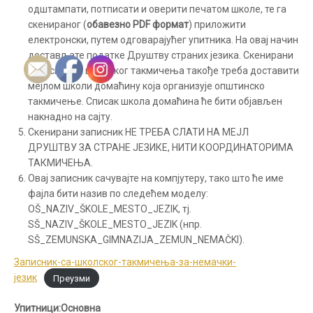
одштампати, потписати и оверити печатом школе, те га
скенираног (
обавезно
PDF
формат
) приложити
електронски, путем одговарајућег упитника. На овај начин
достављате податке Друштву страних језика. Скенирани
записник са школског такмичења такође треба доставити
мејлом школи домаћину која организује општинско
такмичење. Списак школа домаћина ће бити објављен
накнадно на сајту.
Скенирани записник НЕ ТРЕБА СЛАТИ НА МЕЈЛ
ДРУШТВУ ЗА СТРАНЕ ЈЕЗИКЕ, НИТИ КООРДИНАТОРИМА
ТАКМИЧЕЊА.
Овај записник сачувајте на компјутеру, тако што ће име
фајла бити назив по следећем моделу:
ОŠ_NAZIV_ŠKOLE_MESTO_JEZIK, тј.
SŠ_NAZIV_ŠKOLE_MESTO_JEZIK (нпр.
SŠ_ZEMUNSKA_GIMNAZIJA_ZEMUN_NEMAČKI).
Записник-са-школског-такмичења-за-немачки-
језик
Преузми
Упитници:Основна