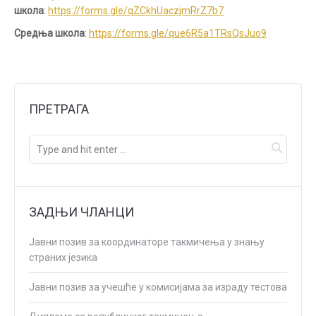
школа
:
https://forms.gle/qZCkhUaczjmRrZ7b7
Средња школа
:
https://forms.gle/que6R5a1TRsQsJuo9
ПРЕТРАГА
ЗАДЊИ ЧЛАНЦИ
Јавни позив за координаторе такмичења у знању
страних језика
Јавни позив за учешће у комисијама за израду тестова