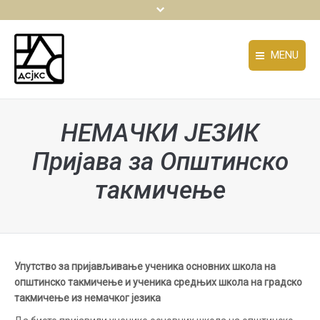
MENU
ДРУШТВО
ДРУШТВО
НЕМАЧКИ ЈЕЗИК
АКТИВНОСТИ
АКТИВНОСТИ
Пријава за Oпштинско
ТАКМИЧЕЊА И СМОТРЕ
ТАКМИЧЕЊА И СМОТРЕ
такмичење
ИЗДАВАШТВО
ИЗДАВАШТВО
ДОКУМЕНТА
You are here:
ДОКУМЕНТА
ОБАВЕШТЕЊА
ОБАВЕШТЕЊА
Упутство за пријављивање ученика основних школа на
КОНФЕРЕНЦИЈЕ
КОНФЕРЕНЦИЈЕ
општинско такмичење и ученика средњих школа на градско
такмичење из немачког језика
КОНТАКТ
КОНТАКТ